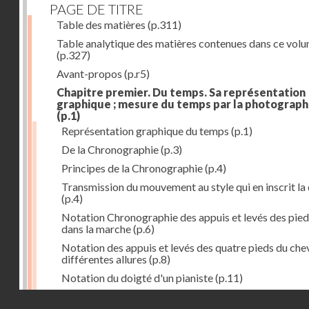
PAGE DE TITRE
Table des matières
(p.311)
Table analytique des matières contenues dans ce vol
(p.327)
Avant-propos
(p.r5)
Chapitre premier. Du temps. Sa représentation
graphique ; mesure du temps par la photograph
(p.1)
Représentation graphique du temps
(p.1)
De la Chronographie
(p.3)
Principes de la Chronographie
(p.4)
Transmission du mouvement au style qui en inscrit la
(p.4)
Notation Chronographie des appuis et levés des pied
dans la marche
(p.6)
Notation des appuis et levés des quatre pieds du chev
différentes allures
(p.8)
Notation du doigté d'un pianiste
(p.11)
Applications de la Photographie à l'inscription du t
Droits réservés - CNAM
(p.13)