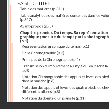
PAGE DE TITRE
Table des matières
(p.311)
Table analytique des matières contenues dans ce vol
(p.327)
Avant-propos
(p.r5)
Chapitre premier. Du temps. Sa représentation
graphique ; mesure du temps par la photograph
(p.1)
Représentation graphique du temps
(p.1)
De la Chronographie
(p.3)
Principes de la Chronographie
(p.4)
Transmission du mouvement au style qui en inscrit la
(p.4)
Notation Chronographie des appuis et levés des pied
dans la marche
(p.6)
Notation des appuis et levés des quatre pieds du chev
différentes allures
(p.8)
Notation du doigté d'un pianiste
(p.11)
Applications de la Photographie à l'inscription du t
Droits réservés - CNAM
(p.13)