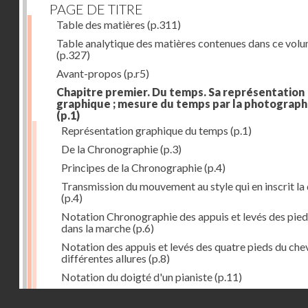
PAGE DE TITRE
Table des matières
(p.311)
Table analytique des matières contenues dans ce vol
(p.327)
Avant-propos
(p.r5)
Chapitre premier. Du temps. Sa représentation
graphique ; mesure du temps par la photograph
(p.1)
Représentation graphique du temps
(p.1)
De la Chronographie
(p.3)
Principes de la Chronographie
(p.4)
Transmission du mouvement au style qui en inscrit la
(p.4)
Notation Chronographie des appuis et levés des pied
dans la marche
(p.6)
Notation des appuis et levés des quatre pieds du chev
différentes allures
(p.8)
Notation du doigté d'un pianiste
(p.11)
Applications de la Photographie à l'inscription du t
Droits réservés - CNAM
(p.13)