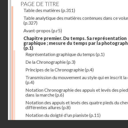
PAGE DE TITRE
Table des matières
(p.311)
Table analytique des matières contenues dans ce vol
(p.327)
Avant-propos
(p.r5)
Chapitre premier. Du temps. Sa représentation
graphique ; mesure du temps par la photograph
(p.1)
Représentation graphique du temps
(p.1)
De la Chronographie
(p.3)
Principes de la Chronographie
(p.4)
Transmission du mouvement au style qui en inscrit la
(p.4)
Notation Chronographie des appuis et levés des pied
dans la marche
(p.6)
Notation des appuis et levés des quatre pieds du chev
différentes allures
(p.8)
Notation du doigté d'un pianiste
(p.11)
Applications de la Photographie à l'inscription du t
Droits réservés - CNAM
(p.13)