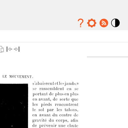
Mode
contraste
élévé