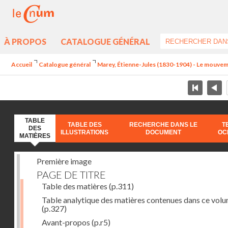
À PROPOS
CATALOGUE GÉNÉRAL
Accueil
Catalogue général
Marey, Étienne-Jules (1830-1904) - Le mouve
TABLE
TABLE DES
RECHERCHE DANS LE
T
DES
ILLUSTRATIONS
DOCUMENT
OC
MATIÈRES
Première image
PAGE DE TITRE
Table des matières
(p.311)
Table analytique des matières contenues dans ce vol
(p.327)
Avant-propos
(p.r5)