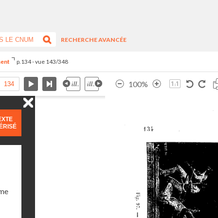
RECHERCHE AVANCÉE
ment
p.134 - vue 143/348
100%
EXTE
ÉRISÉ
ume