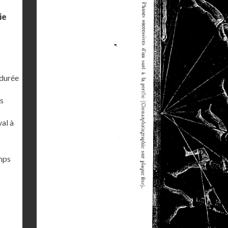
ie
 durée
s
al à
emps