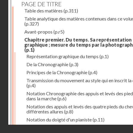
PAGE DE TITRE
Table des matières
(p.311)
Table analytique des matières contenues dans ce vol
(p.327)
Avant-propos
(p.r5)
Chapitre premier. Du temps. Sa représentation
graphique ; mesure du temps par la photograph
(p.1)
Représentation graphique du temps
(p.1)
De la Chronographie
(p.3)
Principes de la Chronographie
(p.4)
Transmission du mouvement au style qui en inscrit la
(p.4)
Notation Chronographie des appuis et levés des pied
dans la marche
(p.6)
Notation des appuis et levés des quatre pieds du chev
différentes allures
(p.8)
Notation du doigté d'un pianiste
(p.11)
Applications de la Photographie à l'inscription du t
Droits réservés - CNAM
(p.13)