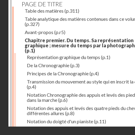
PAGE DE TITRE
Table des matières
(p.311)
Table analytique des matières contenues dans ce vol
(p.327)
Avant-propos
(p.r5)
Chapitre premier. Du temps. Sa représentation
graphique ; mesure du temps par la photograph
(p.1)
Représentation graphique du temps
(p.1)
De la Chronographie
(p.3)
Principes de la Chronographie
(p.4)
Transmission du mouvement au style qui en inscrit la
(p.4)
Notation Chronographie des appuis et levés des pied
dans la marche
(p.6)
Notation des appuis et levés des quatre pieds du chev
différentes allures
(p.8)
Notation du doigté d'un pianiste
(p.11)
Applications de la Photographie à l'inscription du t
Droits réservés - CNAM
(p.13)