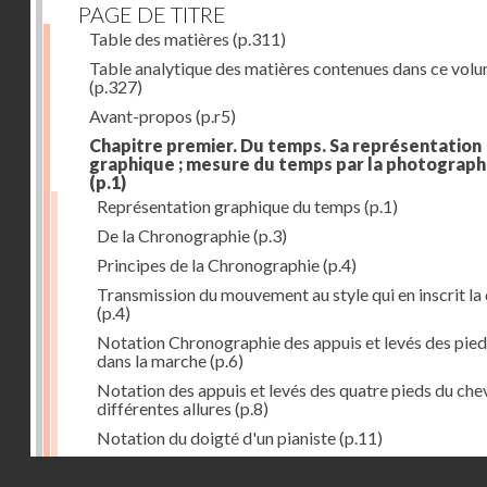
PAGE DE TITRE
Table des matières
(p.311)
Table analytique des matières contenues dans ce vol
(p.327)
Avant-propos
(p.r5)
Chapitre premier. Du temps. Sa représentation
graphique ; mesure du temps par la photograph
(p.1)
Représentation graphique du temps
(p.1)
De la Chronographie
(p.3)
Principes de la Chronographie
(p.4)
Transmission du mouvement au style qui en inscrit la
(p.4)
Notation Chronographie des appuis et levés des pied
dans la marche
(p.6)
Notation des appuis et levés des quatre pieds du chev
différentes allures
(p.8)
Notation du doigté d'un pianiste
(p.11)
Applications de la Photographie à l'inscription du t
Droits réservés - CNAM
(p.13)