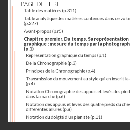
PAGE DE TITRE
Table des matières
(p.311)
Table analytique des matières contenues dans ce vol
(p.327)
Avant-propos
(p.r5)
Chapitre premier. Du temps. Sa représentation
graphique ; mesure du temps par la photograph
(p.1)
Représentation graphique du temps
(p.1)
De la Chronographie
(p.3)
Principes de la Chronographie
(p.4)
Transmission du mouvement au style qui en inscrit la
(p.4)
Notation Chronographie des appuis et levés des pied
dans la marche
(p.6)
Notation des appuis et levés des quatre pieds du chev
différentes allures
(p.8)
Notation du doigté d'un pianiste
(p.11)
Applications de la Photographie à l'inscription du t
Droits réservés - CNAM
(p.13)