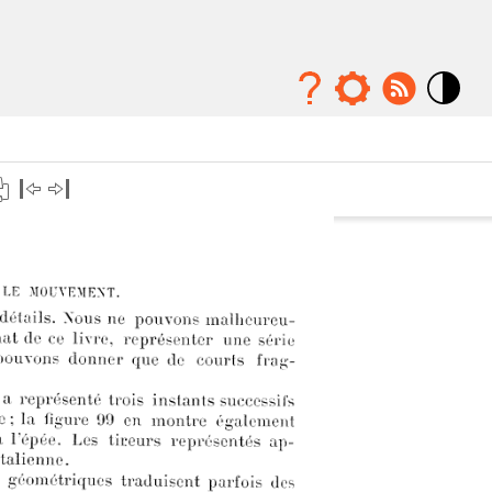
Mode
contraste
élévé