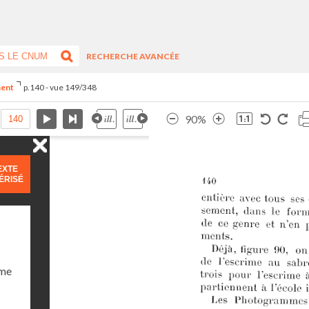
RECHERCHE AVANCÉE
ment
p.140 - vue 149/348
90%
EXTE
ÉRISÉ
ume