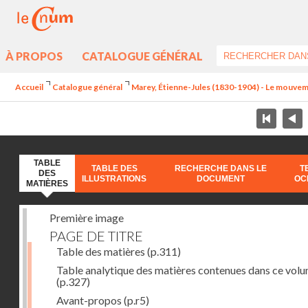
À PROPOS
CATALOGUE GÉNÉRAL
Accueil
Catalogue général
Marey, Étienne-Jules (1830-1904) - Le mouve
TABLE
TABLE DES
RECHERCHE DANS LE
T
DES
ILLUSTRATIONS
DOCUMENT
OC
MATIÈRES
Première image
PAGE DE TITRE
Table des matières
(p.311)
Table analytique des matières contenues dans ce vol
(p.327)
Avant-propos
(p.r5)