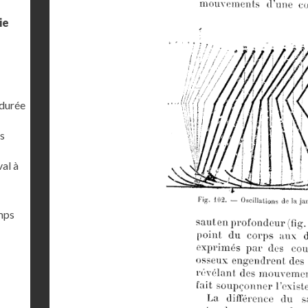
ie
 durée
s
al à
emps