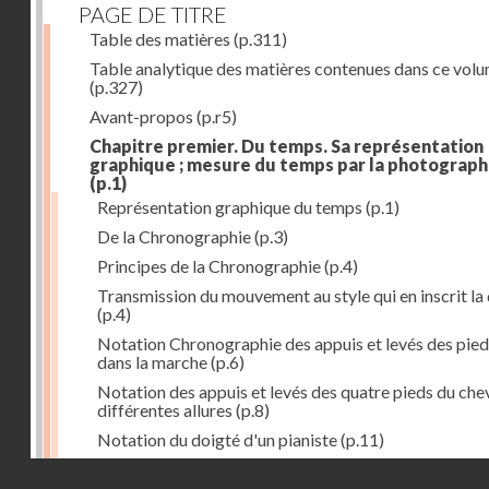
PAGE DE TITRE
Table des matières
(p.311)
Table analytique des matières contenues dans ce vol
(p.327)
Avant-propos
(p.r5)
Chapitre premier. Du temps. Sa représentation
graphique ; mesure du temps par la photograph
(p.1)
Représentation graphique du temps
(p.1)
De la Chronographie
(p.3)
Principes de la Chronographie
(p.4)
Transmission du mouvement au style qui en inscrit la
(p.4)
Notation Chronographie des appuis et levés des pied
dans la marche
(p.6)
Notation des appuis et levés des quatre pieds du chev
différentes allures
(p.8)
Notation du doigté d'un pianiste
(p.11)
Applications de la Photographie à l'inscription du t
Droits réservés - CNAM
(p.13)