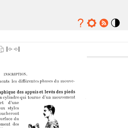
Mode
contraste
élévé