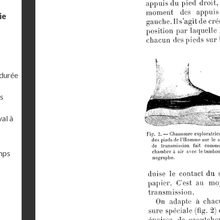
ie
 durée
s
al à
emps