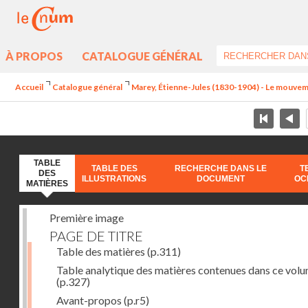
À PROPOS
CATALOGUE GÉNÉRAL
Accueil
Catalogue général
Marey, Étienne-Jules (1830-1904) - Le mouve
TABLE
TABLE DES
RECHERCHE DANS LE
T
DES
ILLUSTRATIONS
DOCUMENT
OC
MATIÈRES
Première image
PAGE DE TITRE
Table des matières
(p.311)
Table analytique des matières contenues dans ce vol
(p.327)
Avant-propos
(p.r5)