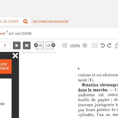
RECHERCHE AVANCÉE
ment
p.6 - vue 15/348
100%
EXTE
ÉRISÉ
ume