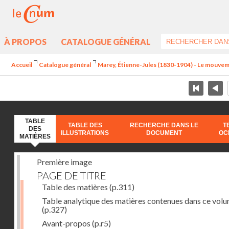
À PROPOS
CATALOGUE GÉNÉRAL
Accueil
Catalogue général
Marey, Étienne-Jules (1830-1904) - Le mouve
TABLE
TABLE DES
RECHERCHE DANS LE
T
DES
ILLUSTRATIONS
DOCUMENT
OC
MATIÈRES
Première image
PAGE DE TITRE
Table des matières
(p.311)
Table analytique des matières contenues dans ce vol
(p.327)
Avant-propos
(p.r5)