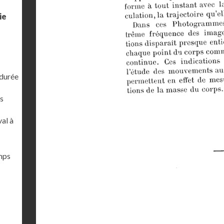
ie
 durée
s
al à
emps