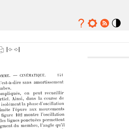
Mode
contraste
élévé