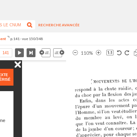
RECHERCHE AVANCÉE
ment
p.141 - vue 150/348
110%
EXTE
ÉRISÉ
ume