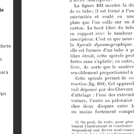
ie
 durée
s
al à
emps