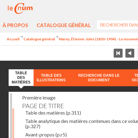
À PROPOS
CATALOGUE GÉNÉRAL
Accueil
Catalogue général
Marey, Étienne-Jules (1830-1904) - Le mouve
TABLE
TABLE DES
RECHERCHE DANS LE
T
DES
ILLUSTRATIONS
DOCUMENT
OC
MATIÈRES
Première image
PAGE DE TITRE
Table des matières
(p.311)
Table analytique des matières contenues dans ce vol
(p.327)
Avant-propos
(p.r5)