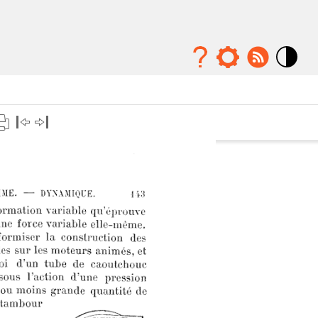
Mode
contraste
élévé