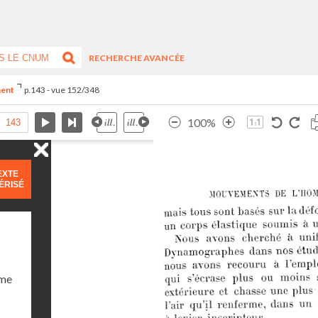
RECHERCHE AVANCÉE
ment
p.143 - vue 152/348
100%
EXTE
ÉRISÉ
ume