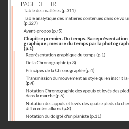
PAGE DE TITRE
Table des matières
(p.311)
Table analytique des matières contenues dans ce vol
(p.327)
Avant-propos
(p.r5)
Chapitre premier. Du temps. Sa représentation
graphique ; mesure du temps par la photograph
(p.1)
Représentation graphique du temps
(p.1)
De la Chronographie
(p.3)
Principes de la Chronographie
(p.4)
Transmission du mouvement au style qui en inscrit la
(p.4)
Notation Chronographie des appuis et levés des pied
dans la marche
(p.6)
Notation des appuis et levés des quatre pieds du chev
différentes allures
(p.8)
Notation du doigté d'un pianiste
(p.11)
Applications de la Photographie à l'inscription du t
Droits réservés - CNAM
(p.13)