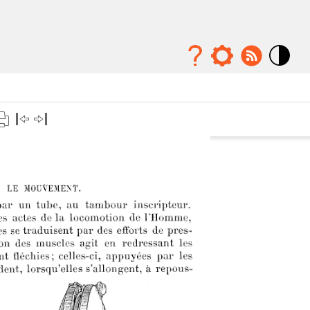
Mode
contraste
élévé