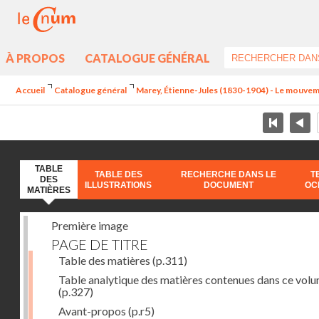
À PROPOS
CATALOGUE GÉNÉRAL
Accueil
Catalogue général
Marey, Étienne-Jules (1830-1904) - Le mouve
TABLE
TABLE DES
RECHERCHE DANS LE
T
DES
ILLUSTRATIONS
DOCUMENT
OC
MATIÈRES
Première image
PAGE DE TITRE
Table des matières
(p.311)
Table analytique des matières contenues dans ce vol
(p.327)
Avant-propos
(p.r5)