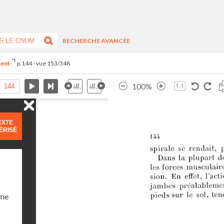
RECHERCHE AVANCÉE
ment
p.144 - vue 153/348
100%
EXTE
ÉRISÉ
ume