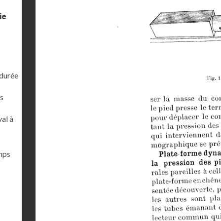
ie
 durée
s
al à
emps