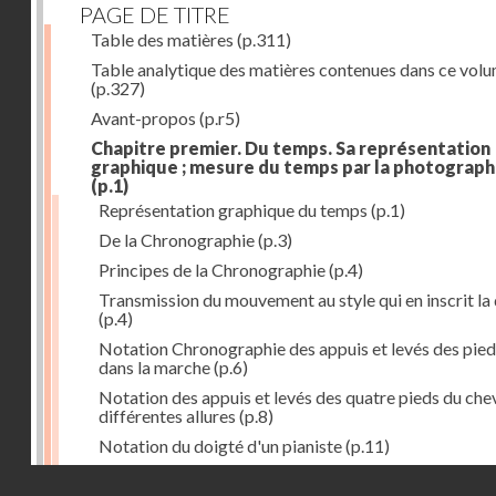
PAGE DE TITRE
Table des matières
(p.311)
Table analytique des matières contenues dans ce vol
(p.327)
Avant-propos
(p.r5)
Chapitre premier. Du temps. Sa représentation
graphique ; mesure du temps par la photograph
(p.1)
Représentation graphique du temps
(p.1)
De la Chronographie
(p.3)
Principes de la Chronographie
(p.4)
Transmission du mouvement au style qui en inscrit la
(p.4)
Notation Chronographie des appuis et levés des pied
dans la marche
(p.6)
Notation des appuis et levés des quatre pieds du chev
différentes allures
(p.8)
Notation du doigté d'un pianiste
(p.11)
Applications de la Photographie à l'inscription du t
Droits réservés - CNAM
(p.13)