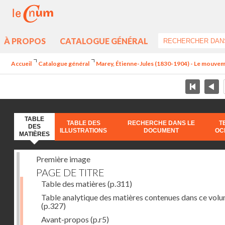
À PROPOS
CATALOGUE GÉNÉRAL
Accueil
Catalogue général
Marey, Étienne-Jules (1830-1904) - Le mouve
TABLE
TABLE DES
RECHERCHE DANS LE
T
DES
ILLUSTRATIONS
DOCUMENT
OC
MATIÈRES
Première image
PAGE DE TITRE
Table des matières
(p.311)
Table analytique des matières contenues dans ce vol
(p.327)
Avant-propos
(p.r5)