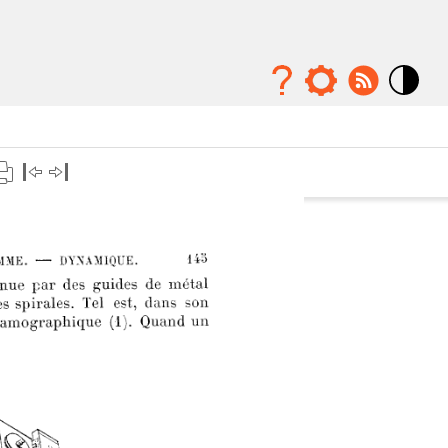
Mode
contraste
élévé