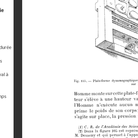
ie
 durée
s
al à
emps