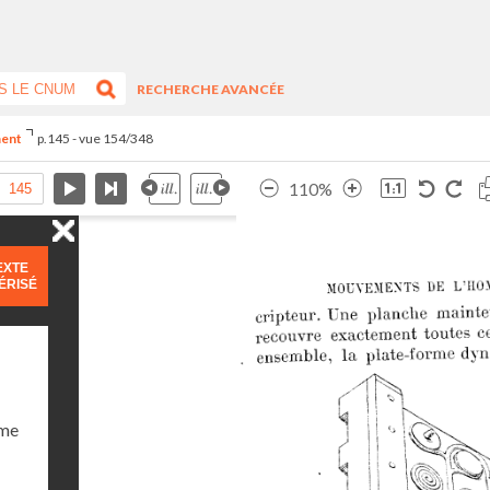
RECHERCHE AVANCÉE
ment
p.145 - vue 154/348
110%
EXTE
ÉRISÉ
ume