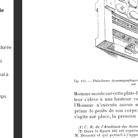
ie
 durée
s
al à
emps