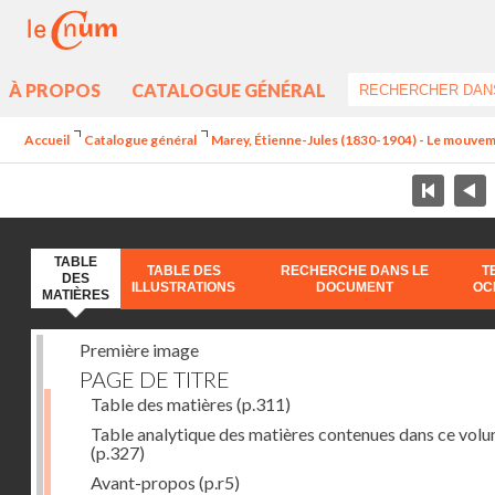
À PROPOS
CATALOGUE GÉNÉRAL
Accueil
Catalogue général
Marey, Étienne-Jules (1830-1904) - Le mouve
TABLE
TABLE DES
RECHERCHE DANS LE
T
DES
ILLUSTRATIONS
DOCUMENT
OC
MATIÈRES
Première image
PAGE DE TITRE
Table des matières
(p.311)
Table analytique des matières contenues dans ce vol
(p.327)
Avant-propos
(p.r5)