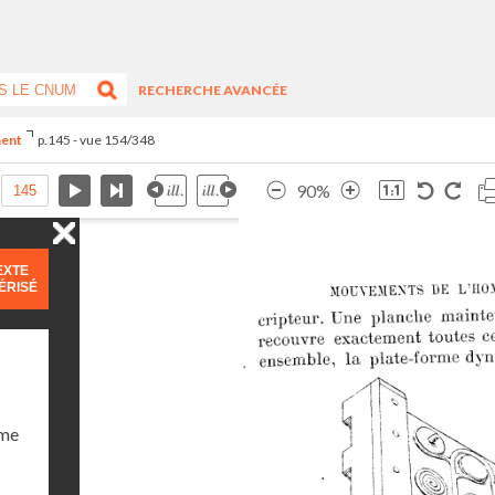
RECHERCHE AVANCÉE
ment
p.145 - vue 154/348
90%
EXTE
ÉRISÉ
ume