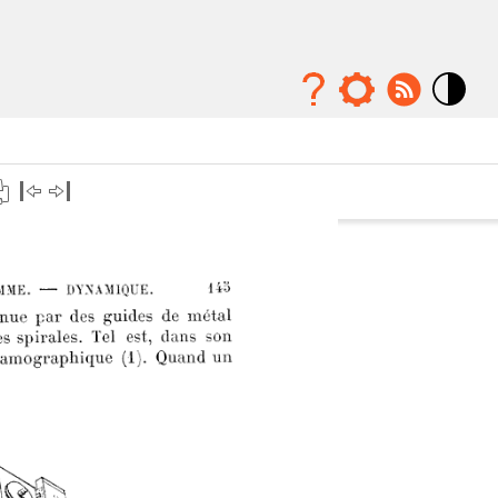
Mode
contraste
élévé