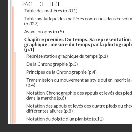
PAGE DE TITRE
Table des matières
(p.311)
Table analytique des matières contenues dans ce vol
(p.327)
Avant-propos
(p.r5)
Chapitre premier. Du temps. Sa représentation
graphique ; mesure du temps par la photograph
(p.1)
Représentation graphique du temps
(p.1)
De la Chronographie
(p.3)
Principes de la Chronographie
(p.4)
Transmission du mouvement au style qui en inscrit la
(p.4)
Notation Chronographie des appuis et levés des pied
dans la marche
(p.6)
Notation des appuis et levés des quatre pieds du chev
différentes allures
(p.8)
Notation du doigté d'un pianiste
(p.11)
Applications de la Photographie à l'inscription du t
Droits réservés - CNAM
(p.13)