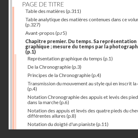
PAGE DE TITRE
Table des matières
(p.311)
Table analytique des matières contenues dans ce vol
(p.327)
Avant-propos
(p.r5)
Chapitre premier. Du temps. Sa représentation
graphique ; mesure du temps par la photograph
(p.1)
Représentation graphique du temps
(p.1)
De la Chronographie
(p.3)
Principes de la Chronographie
(p.4)
Transmission du mouvement au style qui en inscrit la
(p.4)
Notation Chronographie des appuis et levés des pied
dans la marche
(p.6)
Notation des appuis et levés des quatre pieds du chev
différentes allures
(p.8)
Notation du doigté d'un pianiste
(p.11)
Applications de la Photographie à l'inscription du t
Droits réservés - CNAM
(p.13)