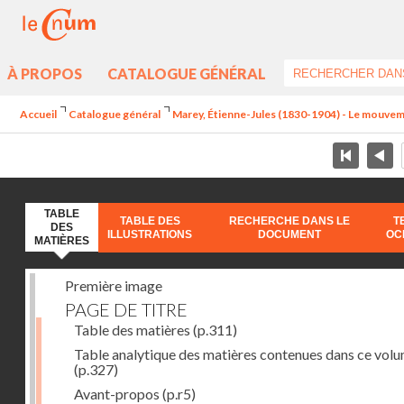
À PROPOS
CATALOGUE GÉNÉRAL
Accueil
Catalogue général
Marey, Étienne-Jules (1830-1904) - Le mouve
TABLE
TABLE DES
RECHERCHE DANS LE
T
DES
ILLUSTRATIONS
DOCUMENT
OC
MATIÈRES
Première image
PAGE DE TITRE
Table des matières
(p.311)
Table analytique des matières contenues dans ce vol
(p.327)
Avant-propos
(p.r5)