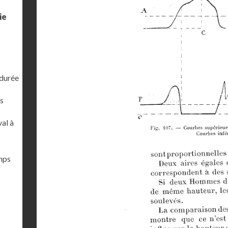
ie
 durée
s
al à
emps