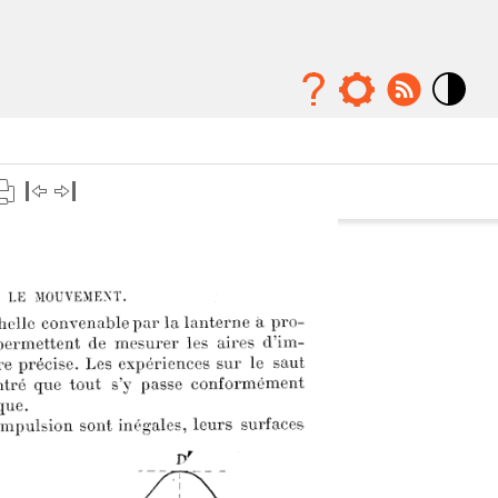
Mode
contraste
élévé