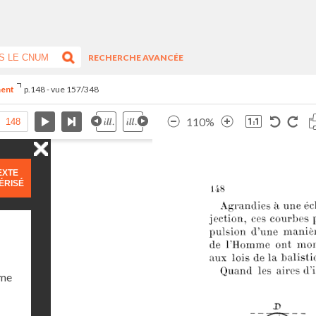
RECHERCHE AVANCÉE
ment
p.148 - vue 157/348
110%
EXTE
ÉRISÉ
ume