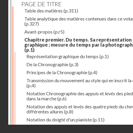
PAGE DE TITRE
Table des matières
(p.311)
Table analytique des matières contenues dans ce vol
(p.327)
Avant-propos
(p.r5)
Chapitre premier. Du temps. Sa représentation
graphique ; mesure du temps par la photograph
(p.1)
Représentation graphique du temps
(p.1)
De la Chronographie
(p.3)
Principes de la Chronographie
(p.4)
Transmission du mouvement au style qui en inscrit la
(p.4)
Notation Chronographie des appuis et levés des pied
dans la marche
(p.6)
Notation des appuis et levés des quatre pieds du chev
différentes allures
(p.8)
Notation du doigté d'un pianiste
(p.11)
Applications de la Photographie à l'inscription du t
Droits réservés - CNAM
(p.13)