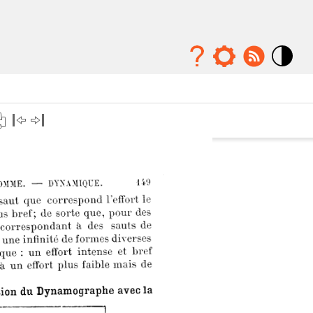
Mode
contraste
élévé