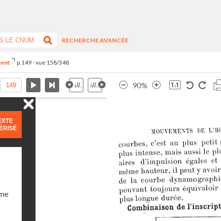
RECHERCHE AVANCÉE
ment
p.149 - vue 158/348
90%
EXTE
ÉRISÉ
ume