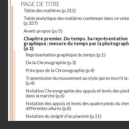
PAGE DE TITRE
Table des matières
(p.311)
Table analytique des matières contenues dans ce vol
(p.327)
Avant-propos
(p.r5)
Chapitre premier. Du temps. Sa représentation
graphique ; mesure du temps par la photograph
(p.1)
Représentation graphique du temps
(p.1)
De la Chronographie
(p.3)
Principes de la Chronographie
(p.4)
Transmission du mouvement au style qui en inscrit la
(p.4)
Notation Chronographie des appuis et levés des pied
dans la marche
(p.6)
Notation des appuis et levés des quatre pieds du chev
différentes allures
(p.8)
Notation du doigté d'un pianiste
(p.11)
Applications de la Photographie à l'inscription du t
Droits réservés - CNAM
(p.13)