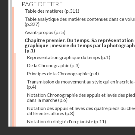
PAGE DE TITRE
Table des matières
(p.311)
Table analytique des matières contenues dans ce vol
(p.327)
Avant-propos
(p.r5)
Chapitre premier. Du temps. Sa représentation
graphique ; mesure du temps par la photograph
(p.1)
Représentation graphique du temps
(p.1)
De la Chronographie
(p.3)
Principes de la Chronographie
(p.4)
Transmission du mouvement au style qui en inscrit la
(p.4)
Notation Chronographie des appuis et levés des pied
dans la marche
(p.6)
Notation des appuis et levés des quatre pieds du chev
différentes allures
(p.8)
Notation du doigté d'un pianiste
(p.11)
Applications de la Photographie à l'inscription du t
Droits réservés - CNAM
(p.13)