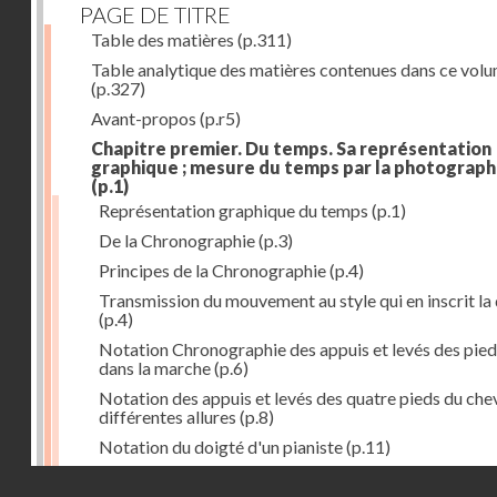
PAGE DE TITRE
Table des matières
(p.311)
Table analytique des matières contenues dans ce vol
(p.327)
Avant-propos
(p.r5)
Chapitre premier. Du temps. Sa représentation
graphique ; mesure du temps par la photograph
(p.1)
Représentation graphique du temps
(p.1)
De la Chronographie
(p.3)
Principes de la Chronographie
(p.4)
Transmission du mouvement au style qui en inscrit la
(p.4)
Notation Chronographie des appuis et levés des pied
dans la marche
(p.6)
Notation des appuis et levés des quatre pieds du chev
différentes allures
(p.8)
Notation du doigté d'un pianiste
(p.11)
Applications de la Photographie à l'inscription du t
Droits réservés - CNAM
(p.13)