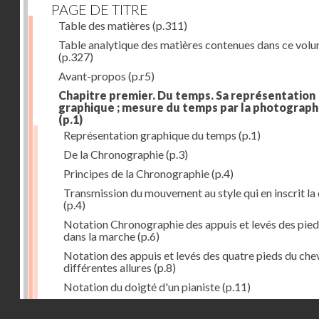
PAGE DE TITRE
Table des matières
(p.311)
Table analytique des matières contenues dans ce vol
(p.327)
Avant-propos
(p.r5)
Chapitre premier. Du temps. Sa représentation
graphique ; mesure du temps par la photograph
(p.1)
Représentation graphique du temps
(p.1)
De la Chronographie
(p.3)
Principes de la Chronographie
(p.4)
Transmission du mouvement au style qui en inscrit la
(p.4)
Notation Chronographie des appuis et levés des pied
dans la marche
(p.6)
Notation des appuis et levés des quatre pieds du chev
différentes allures
(p.8)
Notation du doigté d'un pianiste
(p.11)
Applications de la Photographie à l'inscription du t
Droits réservés - CNAM
(p.13)