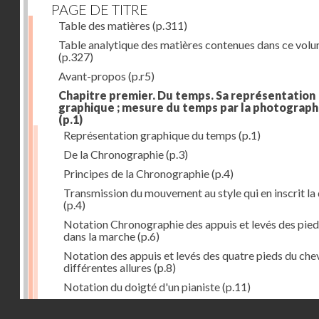
PAGE DE TITRE
Table des matières
(p.311)
Table analytique des matières contenues dans ce vol
(p.327)
Avant-propos
(p.r5)
Chapitre premier. Du temps. Sa représentation
graphique ; mesure du temps par la photograph
(p.1)
Représentation graphique du temps
(p.1)
De la Chronographie
(p.3)
Principes de la Chronographie
(p.4)
Transmission du mouvement au style qui en inscrit la
(p.4)
Notation Chronographie des appuis et levés des pied
dans la marche
(p.6)
Notation des appuis et levés des quatre pieds du chev
différentes allures
(p.8)
Notation du doigté d'un pianiste
(p.11)
Applications de la Photographie à l'inscription du t
Droits réservés - CNAM
(p.13)