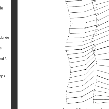
ie
 durée
s
al à
emps