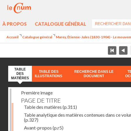
À PROPOS
CATALOGUE GÉNÉRAL
Accueil
Catalogue général
Marey, Étienne-Jules (1830-1904) - Le mouve
TABLE
TABLE DES
RECHERCHE DANS LE
T
DES
ILLUSTRATIONS
DOCUMENT
OC
MATIÈRES
Première image
PAGE DE TITRE
Table des matières
(p.311)
Table analytique des matières contenues dans ce vol
(p.327)
Avant-propos
(p.r5)