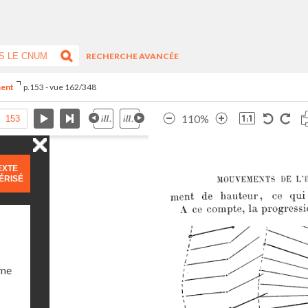
RECHERCHE AVANCÉE
ment
p.153 - vue 162/348
110%
EXTE
ÉRISÉ
ume