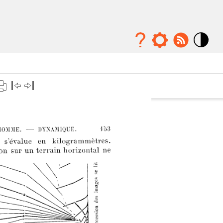
Mode
contraste
élévé