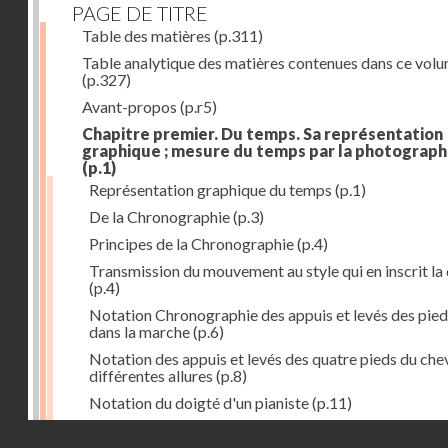
PAGE DE TITRE
Table des matières
(p.311)
Table analytique des matières contenues dans ce vol
(p.327)
Avant-propos
(p.r5)
Chapitre premier. Du temps. Sa représentation
graphique ; mesure du temps par la photograph
(p.1)
Représentation graphique du temps
(p.1)
De la Chronographie
(p.3)
Principes de la Chronographie
(p.4)
Transmission du mouvement au style qui en inscrit la
(p.4)
Notation Chronographie des appuis et levés des pied
dans la marche
(p.6)
Notation des appuis et levés des quatre pieds du chev
différentes allures
(p.8)
Notation du doigté d'un pianiste
(p.11)
Applications de la Photographie à l'inscription du t
Droits réservés - CNAM
(p.13)