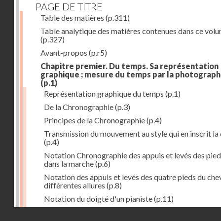
PAGE DE TITRE
Table des matières
(p.311)
Table analytique des matières contenues dans ce vol
(p.327)
Avant-propos
(p.r5)
Chapitre premier. Du temps. Sa représentation
graphique ; mesure du temps par la photograph
(p.1)
Représentation graphique du temps
(p.1)
De la Chronographie
(p.3)
Principes de la Chronographie
(p.4)
Transmission du mouvement au style qui en inscrit la
(p.4)
Notation Chronographie des appuis et levés des pied
dans la marche
(p.6)
Notation des appuis et levés des quatre pieds du chev
différentes allures
(p.8)
Notation du doigté d'un pianiste
(p.11)
Applications de la Photographie à l'inscription du t
Droits réservés - CNAM
(p.13)