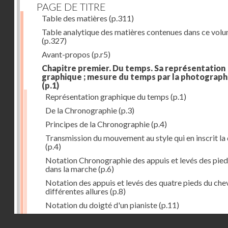
PAGE DE TITRE
Table des matières
(p.311)
Table analytique des matières contenues dans ce vol
(p.327)
Avant-propos
(p.r5)
Chapitre premier. Du temps. Sa représentation
graphique ; mesure du temps par la photograph
(p.1)
Représentation graphique du temps
(p.1)
De la Chronographie
(p.3)
Principes de la Chronographie
(p.4)
Transmission du mouvement au style qui en inscrit la
(p.4)
Notation Chronographie des appuis et levés des pied
dans la marche
(p.6)
Notation des appuis et levés des quatre pieds du chev
différentes allures
(p.8)
Notation du doigté d'un pianiste
(p.11)
Applications de la Photographie à l'inscription du t
Droits réservés - CNAM
(p.13)