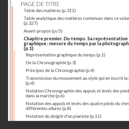
PAGE DE TITRE
Table des matières
(p.311)
Table analytique des matières contenues dans ce vol
(p.327)
Avant-propos
(p.r5)
Chapitre premier. Du temps. Sa représentation
graphique ; mesure du temps par la photograph
(p.1)
Représentation graphique du temps
(p.1)
De la Chronographie
(p.3)
Principes de la Chronographie
(p.4)
Transmission du mouvement au style qui en inscrit la
(p.4)
Notation Chronographie des appuis et levés des pied
dans la marche
(p.6)
Notation des appuis et levés des quatre pieds du chev
différentes allures
(p.8)
Notation du doigté d'un pianiste
(p.11)
Applications de la Photographie à l'inscription du t
Droits réservés - CNAM
(p.13)