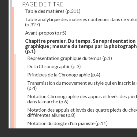
PAGE DE TITRE
Table des matières
(p.311)
Table analytique des matières contenues dans ce vol
(p.327)
Avant-propos
(p.r5)
Chapitre premier. Du temps. Sa représentation
graphique ; mesure du temps par la photograph
(p.1)
Représentation graphique du temps
(p.1)
De la Chronographie
(p.3)
Principes de la Chronographie
(p.4)
Transmission du mouvement au style qui en inscrit la
(p.4)
Notation Chronographie des appuis et levés des pied
dans la marche
(p.6)
Notation des appuis et levés des quatre pieds du chev
différentes allures
(p.8)
Notation du doigté d'un pianiste
(p.11)
Applications de la Photographie à l'inscription du t
Droits réservés - CNAM
(p.13)