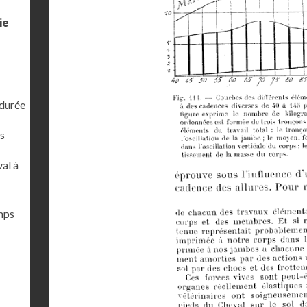
ie
 durée
s
al à
emps