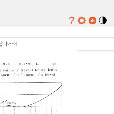
Mode
contraste
élévé