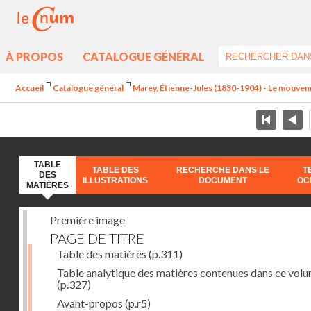
À PROPOS
CATALOGUE GÉNÉRAL
Accueil
Catalogue général
Marey, Étienne-Jules (1830-1904) - Le mouve
TABLE
TABLE DES
RECHERCHE DANS LE
T
DES
ILLUSTRATIONS
DOCUMENT
OC
MATIÈRES
Première image
PAGE DE TITRE
Table des matières
(p.311)
Table analytique des matières contenues dans ce vol
(p.327)
Avant-propos
(p.r5)