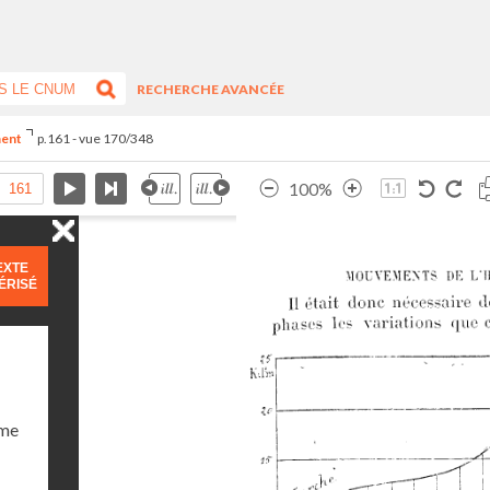
RECHERCHE AVANCÉE
ment
p.161 - vue 170/348
100%
EXTE
ÉRISÉ
ume