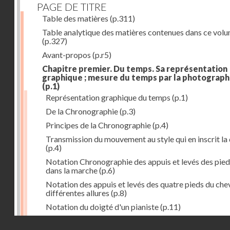
PAGE DE TITRE
Table des matières
(p.311)
Table analytique des matières contenues dans ce vol
(p.327)
Avant-propos
(p.r5)
Chapitre premier. Du temps. Sa représentation
graphique ; mesure du temps par la photograph
(p.1)
Représentation graphique du temps
(p.1)
De la Chronographie
(p.3)
Principes de la Chronographie
(p.4)
Transmission du mouvement au style qui en inscrit la
(p.4)
Notation Chronographie des appuis et levés des pied
dans la marche
(p.6)
Notation des appuis et levés des quatre pieds du chev
différentes allures
(p.8)
Notation du doigté d'un pianiste
(p.11)
Applications de la Photographie à l'inscription du t
Droits réservés - CNAM
(p.13)