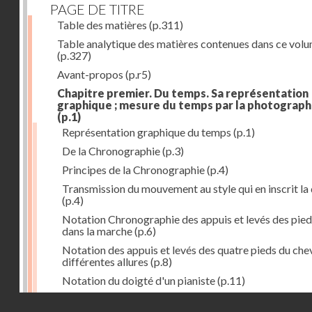
PAGE DE TITRE
Table des matières
(p.311)
Table analytique des matières contenues dans ce vol
(p.327)
Avant-propos
(p.r5)
Chapitre premier. Du temps. Sa représentation
graphique ; mesure du temps par la photograph
(p.1)
Représentation graphique du temps
(p.1)
De la Chronographie
(p.3)
Principes de la Chronographie
(p.4)
Transmission du mouvement au style qui en inscrit la
(p.4)
Notation Chronographie des appuis et levés des pied
dans la marche
(p.6)
Notation des appuis et levés des quatre pieds du chev
différentes allures
(p.8)
Notation du doigté d'un pianiste
(p.11)
Applications de la Photographie à l'inscription du t
Droits réservés - CNAM
(p.13)