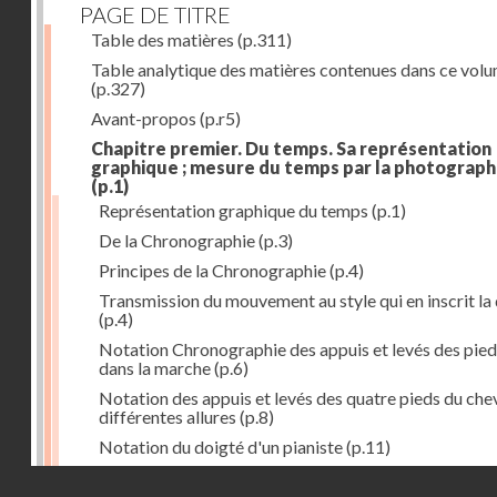
PAGE DE TITRE
Table des matières
(p.311)
Table analytique des matières contenues dans ce vol
(p.327)
Avant-propos
(p.r5)
Chapitre premier. Du temps. Sa représentation
graphique ; mesure du temps par la photograph
(p.1)
Représentation graphique du temps
(p.1)
De la Chronographie
(p.3)
Principes de la Chronographie
(p.4)
Transmission du mouvement au style qui en inscrit la
(p.4)
Notation Chronographie des appuis et levés des pied
dans la marche
(p.6)
Notation des appuis et levés des quatre pieds du chev
différentes allures
(p.8)
Notation du doigté d'un pianiste
(p.11)
Applications de la Photographie à l'inscription du t
Droits réservés - CNAM
(p.13)