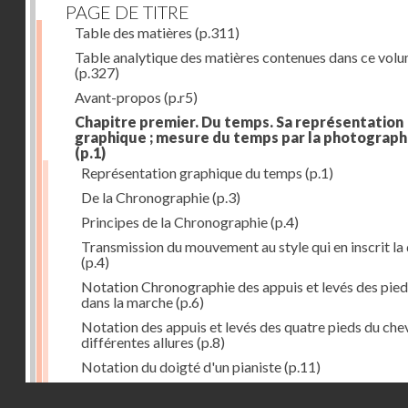
PAGE DE TITRE
Table des matières
(p.311)
Table analytique des matières contenues dans ce vol
(p.327)
Avant-propos
(p.r5)
Chapitre premier. Du temps. Sa représentation
graphique ; mesure du temps par la photograph
(p.1)
Représentation graphique du temps
(p.1)
De la Chronographie
(p.3)
Principes de la Chronographie
(p.4)
Transmission du mouvement au style qui en inscrit la
(p.4)
Notation Chronographie des appuis et levés des pied
dans la marche
(p.6)
Notation des appuis et levés des quatre pieds du chev
différentes allures
(p.8)
Notation du doigté d'un pianiste
(p.11)
Applications de la Photographie à l'inscription du t
Droits réservés - CNAM
(p.13)