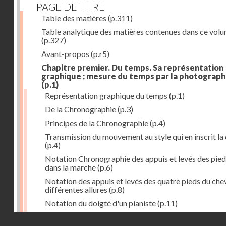
PAGE DE TITRE
Table des matières
(p.311)
Table analytique des matières contenues dans ce vol
(p.327)
Avant-propos
(p.r5)
Chapitre premier. Du temps. Sa représentation
graphique ; mesure du temps par la photograph
(p.1)
Représentation graphique du temps
(p.1)
De la Chronographie
(p.3)
Principes de la Chronographie
(p.4)
Transmission du mouvement au style qui en inscrit la
(p.4)
Notation Chronographie des appuis et levés des pied
dans la marche
(p.6)
Notation des appuis et levés des quatre pieds du chev
différentes allures
(p.8)
Notation du doigté d'un pianiste
(p.11)
Applications de la Photographie à l'inscription du t
Droits réservés - CNAM
(p.13)