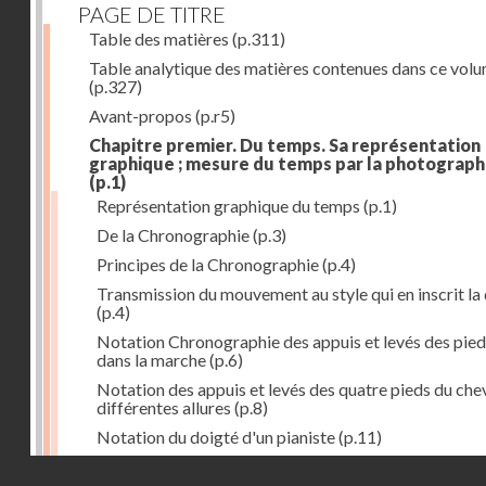
PAGE DE TITRE
Table des matières
(p.311)
Table analytique des matières contenues dans ce vol
(p.327)
Avant-propos
(p.r5)
Chapitre premier. Du temps. Sa représentation
graphique ; mesure du temps par la photograph
(p.1)
Représentation graphique du temps
(p.1)
De la Chronographie
(p.3)
Principes de la Chronographie
(p.4)
Transmission du mouvement au style qui en inscrit la
(p.4)
Notation Chronographie des appuis et levés des pied
dans la marche
(p.6)
Notation des appuis et levés des quatre pieds du chev
différentes allures
(p.8)
Notation du doigté d'un pianiste
(p.11)
Applications de la Photographie à l'inscription du t
Droits réservés - CNAM
(p.13)