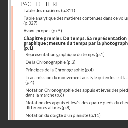
PAGE DE TITRE
Table des matières
(p.311)
Table analytique des matières contenues dans ce vol
(p.327)
Avant-propos
(p.r5)
Chapitre premier. Du temps. Sa représentation
graphique ; mesure du temps par la photograph
(p.1)
Représentation graphique du temps
(p.1)
De la Chronographie
(p.3)
Principes de la Chronographie
(p.4)
Transmission du mouvement au style qui en inscrit la
(p.4)
Notation Chronographie des appuis et levés des pied
dans la marche
(p.6)
Notation des appuis et levés des quatre pieds du chev
différentes allures
(p.8)
Notation du doigté d'un pianiste
(p.11)
Applications de la Photographie à l'inscription du t
Droits réservés - CNAM
(p.13)