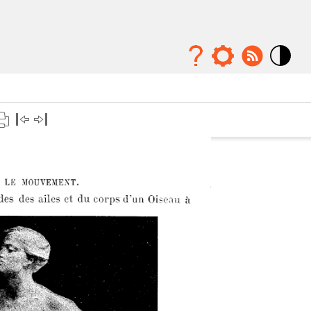
Mode
contraste
élévé