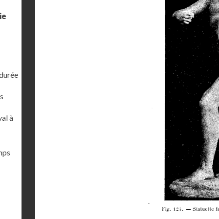
ie
 durée
s
al à
emps