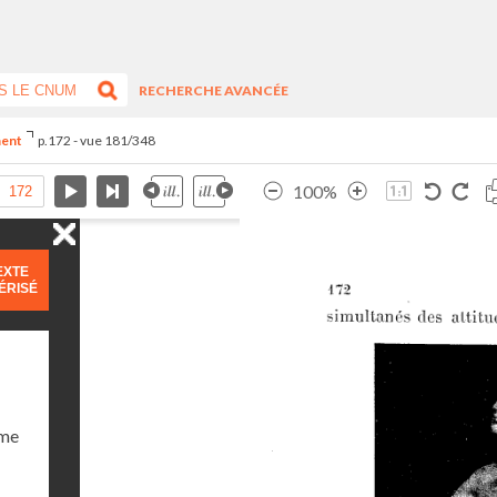
RECHERCHE AVANCÉE
ment
p.172 - vue 181/348
100%
EXTE
ÉRISÉ
ume