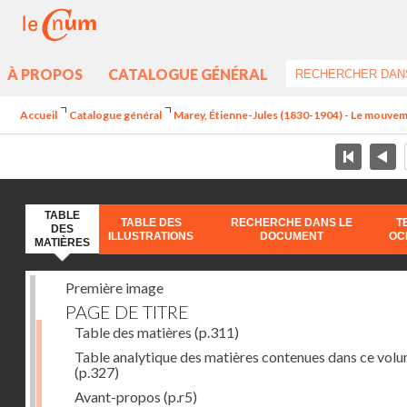
À PROPOS
CATALOGUE GÉNÉRAL
Accueil
Catalogue général
Marey, Étienne-Jules (1830-1904) - Le mouve
TABLE
TABLE DES
RECHERCHE DANS LE
T
DES
ILLUSTRATIONS
DOCUMENT
OC
MATIÈRES
Première image
PAGE DE TITRE
Table des matières
(p.311)
Table analytique des matières contenues dans ce vol
(p.327)
Avant-propos
(p.r5)