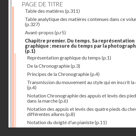
PAGE DE TITRE
Table des matières
(p.311)
Table analytique des matières contenues dans ce vol
(p.327)
Avant-propos
(p.r5)
Chapitre premier. Du temps. Sa représentation
graphique ; mesure du temps par la photograph
(p.1)
Représentation graphique du temps
(p.1)
De la Chronographie
(p.3)
Principes de la Chronographie
(p.4)
Transmission du mouvement au style qui en inscrit la
(p.4)
Notation Chronographie des appuis et levés des pied
dans la marche
(p.6)
Notation des appuis et levés des quatre pieds du chev
différentes allures
(p.8)
Notation du doigté d'un pianiste
(p.11)
Applications de la Photographie à l'inscription du t
Droits réservés - CNAM
(p.13)