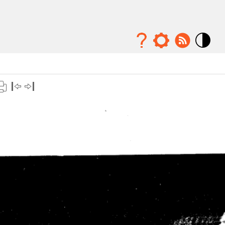
Mode
contraste
élévé