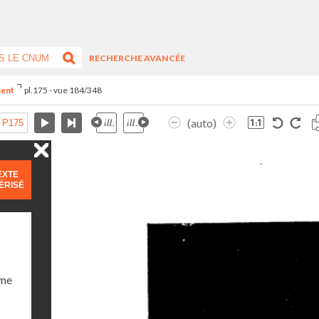
RECHERCHE AVANCÉE
ment
pl.175 - vue 184/348
(auto)
EXTE
ÉRISÉ
ume