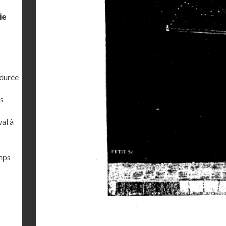
ie
 durée
s
al à
emps