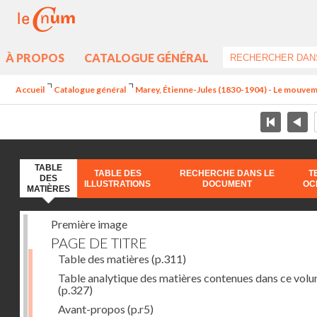
À PROPOS
CATALOGUE GÉNÉRAL
Accueil
Catalogue général
Marey, Étienne-Jules (1830-1904) - Le mouve
TABLE
TABLE DES
RECHERCHE DANS LE
T
DES
ILLUSTRATIONS
DOCUMENT
OC
MATIÈRES
Première image
PAGE DE TITRE
Table des matières
(p.311)
Table analytique des matières contenues dans ce vol
(p.327)
Avant-propos
(p.r5)