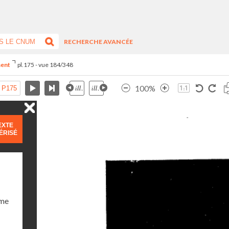
RECHERCHE AVANCÉE
ment
pl.175 - vue 184/348
100%
EXTE
ÉRISÉ
ume