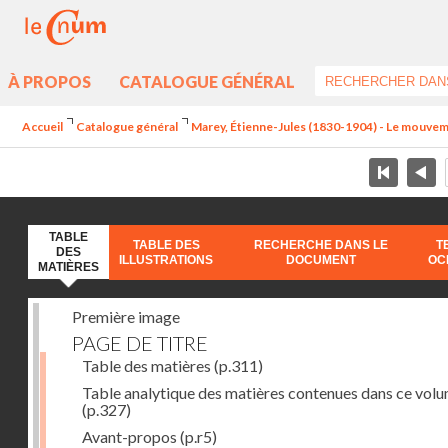
À PROPOS
CATALOGUE GÉNÉRAL
Accueil
Catalogue général
Marey, Étienne-Jules (1830-1904) - Le mouve
TABLE
TABLE DES
RECHERCHE DANS LE
T
DES
ILLUSTRATIONS
DOCUMENT
OC
MATIÈRES
Première image
PAGE DE TITRE
Table des matières
(p.311)
Table analytique des matières contenues dans ce vol
(p.327)
Avant-propos
(p.r5)