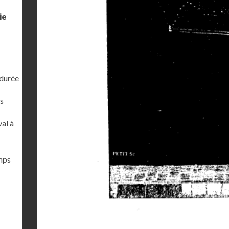
ie
 durée
s
al à
emps