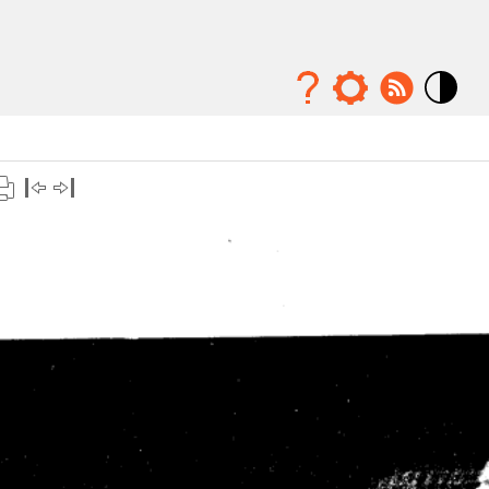
Mode
contraste
élévé