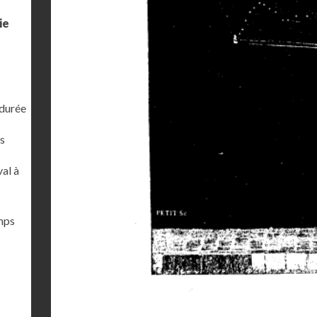
ie
 durée
s
al à
emps