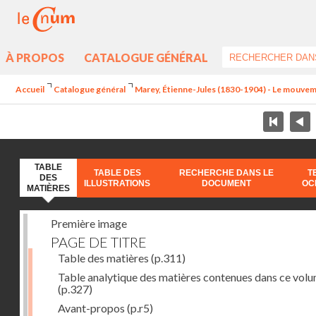
À PROPOS
CATALOGUE GÉNÉRAL
Accueil
Catalogue général
Marey, Étienne-Jules (1830-1904) - Le mouve
TABLE
TABLE DES
RECHERCHE DANS LE
T
DES
ILLUSTRATIONS
DOCUMENT
OC
MATIÈRES
Première image
PAGE DE TITRE
Table des matières
(p.311)
Table analytique des matières contenues dans ce vol
(p.327)
Avant-propos
(p.r5)