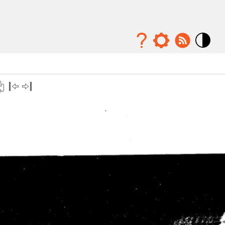
Mode
contraste
élévé