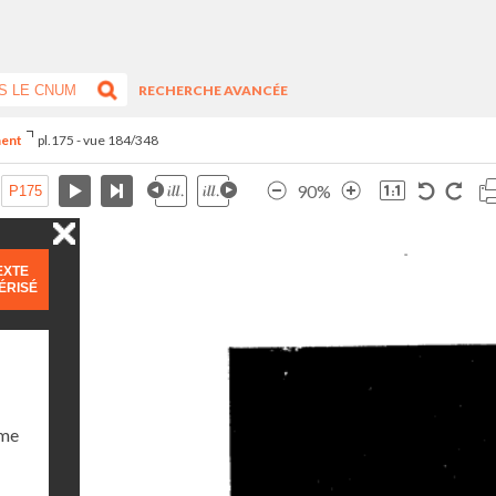
RECHERCHE AVANCÉE
ment
pl.175 - vue 184/348
90%
EXTE
ÉRISÉ
ume