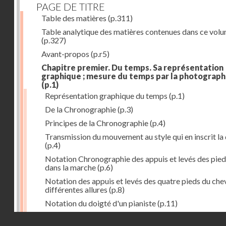
PAGE DE TITRE
Table des matières
(p.311)
Table analytique des matières contenues dans ce vol
(p.327)
Avant-propos
(p.r5)
Chapitre premier. Du temps. Sa représentation
graphique ; mesure du temps par la photograph
(p.1)
Représentation graphique du temps
(p.1)
De la Chronographie
(p.3)
Principes de la Chronographie
(p.4)
Transmission du mouvement au style qui en inscrit la
(p.4)
Notation Chronographie des appuis et levés des pied
dans la marche
(p.6)
Notation des appuis et levés des quatre pieds du chev
différentes allures
(p.8)
Notation du doigté d'un pianiste
(p.11)
Applications de la Photographie à l'inscription du t
Droits réservés - CNAM
(p.13)