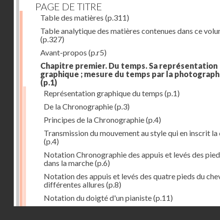
PAGE DE TITRE
Table des matières
(p.311)
Table analytique des matières contenues dans ce vol
(p.327)
Avant-propos
(p.r5)
Chapitre premier. Du temps. Sa représentation
graphique ; mesure du temps par la photograph
(p.1)
Représentation graphique du temps
(p.1)
De la Chronographie
(p.3)
Principes de la Chronographie
(p.4)
Transmission du mouvement au style qui en inscrit la
(p.4)
Notation Chronographie des appuis et levés des pied
dans la marche
(p.6)
Notation des appuis et levés des quatre pieds du chev
différentes allures
(p.8)
Notation du doigté d'un pianiste
(p.11)
Applications de la Photographie à l'inscription du t
Droits réservés - CNAM
(p.13)